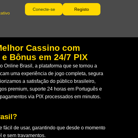
Conecte-se
Registo
cativo
Melhor Cassino com
e Bônus em 24/7 PIX
 Online Brasil, a plataforma que se tornou a
scam uma experiência de jogo completa, segura
iorizamos a satisfação do público brasileiro,
gos premium, suporte 24 horas em Português e
s pagamentos via PIX processados em minutos.
asil?
 e fácil de usar, garantindo que desde o momento
el e sem travamentos.