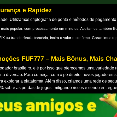
urança e Rapidez
ade. Utilizamos criptografia de ponta e métodos de pagamento 
o mais popular, com processamento em minutos. Aceitamos também Bolet
PIX ou transferência bancária, insira o valor e confirme. Garantimos
oções FUF777 – Mais Bônus, Mais Ch
jogador brasileiro, e é por isso que oferecemos uma variedade 
r a diversão. Para começar com o pé direito, novos jogadores
ara explorar a plataforma. Além disso, criamos uma rede de s
% sobre as perdas de jogos, mitigando riscos e sendo entregue