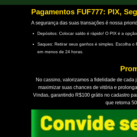
Pagamentos FUF777: PIX, Seg
A segurança das suas transações é nossa priorid
Depósitos: Colocar saldo é rápido! O PIX é a opçã
Saques: Retirar seus ganhos é simples. Escolha o 
em menos de 24 horas.
Prom
No cassino, valorizamos a fidelidade de cada 
maximizar suas chances de vitória e prolonga
Vindas, garantindo R$100 grátis no cadastro p
que retorna 50