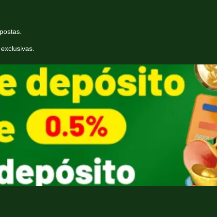
postas.
exclusivas.