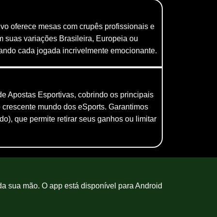
ivo oferece mesas com crupês profissionais e
em suas variações Brasileira, Europeia ou
rnando cada jogada incrivelmente emocionante.
e Apostas Esportivas, cobrindo os principais
 crescente mundo dos eSports. Garantimos
o), que permite retirar seus ganhos ou limitar
da sua mão. O app está disponível para Android