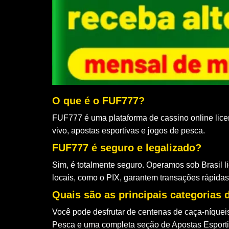
O que é o FUF777?
FUF777 é uma plataforma de cassino online licen
vivo, apostas esportivas e jogos de pesca.
FUF777 é seguro e legalizado?
Sim, é totalmente seguro. Operamos sob Brasil 
locais, como o PIX, garantem transações rápidas
Quais são as principais categorias 
Você pode desfrutar de centenas de caça-níquei
Pesca e uma completa seção de Apostas Esporti