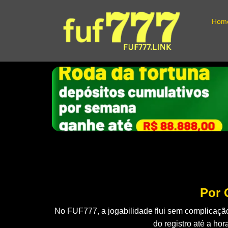
Hom
Por 
No FUF777, a jogabilidade flui sem complicação.
do registro até a ho