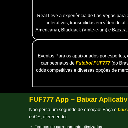
Real Leve a experiência de Las Vegas para a
interativos, transmitidas em vídeo de al
Americana), Blackjack (Vinte-e-um) e Bacará.
Eventos Para os apaixonados por esportes, o
campeonatos de
Futebol FUF777
(do Bras
odds competitivas e diversas opções de merc
FUF777 App – Baixar Aplicati
Não perca um segundo de emoção! Faça o
baix
e iOS, oferecendo:
Tempos de carregamento otimizados.