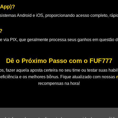
(App)?
a sistemas Android e iOS, proporcionando acesso completo, ráp
?
que via PIX, que geralmente processa seus ganhos em questão 
Dê o Próximo Passo com o FUF777
olos, fazer aquela aposta certeira no seu time ou testar suas ha
 eficiência e os melhores bônus. Fique atualizado com nossas
recompensas na hora!