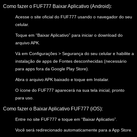
Como fazer o FUF777 Baixar Aplicativo (Android):
Acesse o site oficial do FUF777 usando o navegador do seu
celular.
Toque em “Baixar Aplicativo” para iniciar o download do
arquivo APK.
Vá em Configurações > Segurança do seu celular e habilite a
instalação de apps de Fontes desconhecidas (necessário
para apps fora da Google Play Store).
Abra o arquivo APK baixado e toque em Instalar.
O ícone do FUF777 aparecerá na sua tela inicial, pronto
para uso.
Como fazer o
Baixar Aplicativo
FUF777 (iOS):
Entre no site FUF777 e toque em “Baixar Aplicativo”.
Você será redirecionado automaticamente para a App Store.