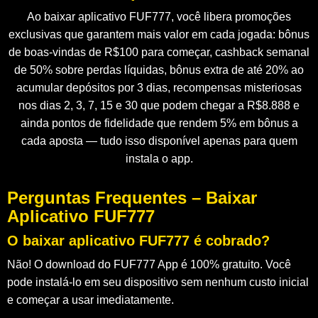
Ao baixar aplicativo FUF777, você libera promoções
exclusivas que garantem mais valor em cada jogada: bônus
de boas-vindas de R$100 para começar, cashback semanal
de 50% sobre perdas líquidas, bônus extra de até 20% ao
acumular depósitos por 3 dias, recompensas misteriosas
nos dias 2, 3, 7, 15 e 30 que podem chegar a R$8.888 e
ainda pontos de fidelidade que rendem 5% em bônus a
cada aposta — tudo isso disponível apenas para quem
instala o app.
Perguntas Frequentes – Baixar
Aplicativo FUF777
O baixar aplicativo FUF777 é cobrado?
Não! O download do FUF777 App é 100% gratuito. Você
pode instalá-lo em seu dispositivo sem nenhum custo inicial
e começar a usar imediatamente.